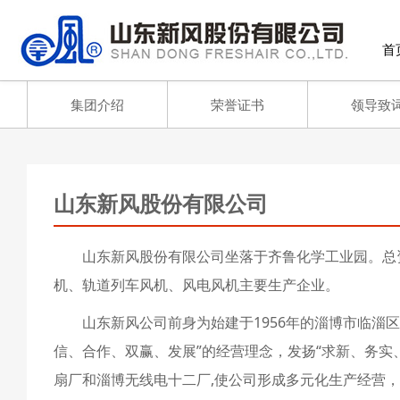
首
集团介绍
荣誉证书
领导致
山东新风股份有限公司
山东新风股份有限公司坐落于齐鲁化学工业园。总资
机、轨道列车风机、风电风机主要生产企业。
山东新风公司前身为始建于1956年的淄博市临淄区电
信、合作、双赢、发展”的经营理念，发扬“求新、务实、
扇厂和淄博无线电十二厂,使公司形成多元化生产经营，