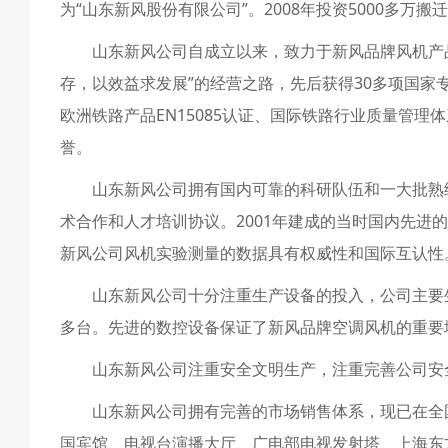
为“山东新风股份有限公司”。2008年投资5000多
山东新风公司自成立以来，致力于新风品牌风机产品的
存，以效益求发展”的经营之路，先后获得30多项国家专利
欧洲铁路产品EN15085认证、国际铁路行业质量管理
誉。
山东新风公司拥有国内可靠的科研队伍和一大批熟练
术合作和人才培训协议。2001年建成的当时国内先进
新风公司风机实验测量的数据具有权威性和国际互认性
山东新风公司十分注重生产设备的投入，公司主要生产
多台。先进的数控设备保证了新风品牌空调风机的重要
山东新风公司注重安全文明生产，注重完善公司安全管
山东新风公司拥有完善的市场销售体系，现已在全国
国宾馆、电视台演播大厅、广电部电视发射塔、上海东