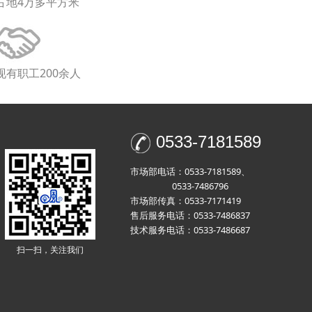
占地4万多平方米
现有职工200余人
0533-7181589
市场部电话：0533-7181589、
0533-7486796
市场部传真：0533-7171419
售后服务电话：0533-7486837
技术服务电话：0533-7486687
扫一扫，关注我们