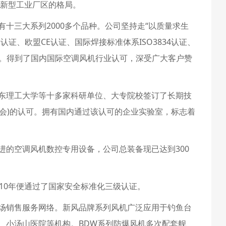
式新型工业厂区的格局。
三大系列2000多个品种。公司坚持走“以质量求生
认证、欧盟CE认证、国际焊接标准体系ISO3834认证、
可证。得到了国内国际空调风机行业认可，深受广大客户赞
东理工大学等十多家科研单位、大专院校签订了长期技
员会)的认可。拥有国内通过该认可的企业实验室，标志着
的空调风机数控专用设备，公司总装备现已达到300
0年便通过了国家安全标准化三级认证。
场销售服务网络。新风品牌系列风机广泛应用于钓鱼台
、小汤山医院等机构。BDW系列防爆风机多次配套舰