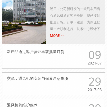
近日，公司新研发的一款列车用离
心通风机通过客户验证，现已接到
批量订货。订单下达后，为保证批
量生产顺利进行，技术中心设计下
发了叶片、叶轮盘、叶轮、蜗壳等
MORE>>
零部件的相关工装......
09
新产品通过客户验证再获批量订货
2021-07
29
交流：通风机的安装与保养注意事项
2017-03
通风机的维护保养